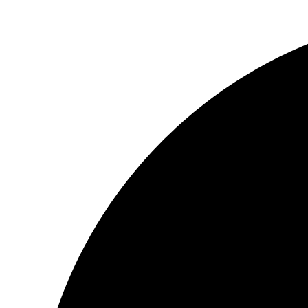
İçeriğe
atla