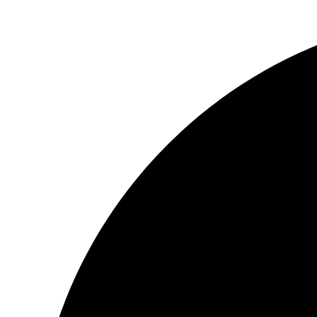
İçeriğe
atla