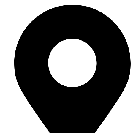
İçeriğe
atla