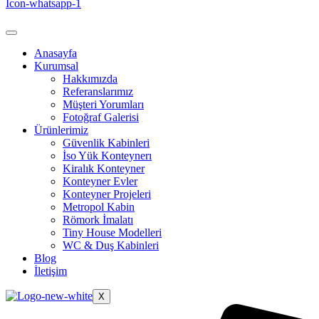
Icon-whatsapp-1
Anasayfa
Kurumsal
Hakkımızda
Referanslarımız
Müşteri Yorumları
Fotoğraf Galerisi
Ürünlerimiz
Güvenlik Kabinleri
İso Yük Konteynerı
Kiralık Konteyner
Konteyner Evler
Konteyner Projeleri
Metropol Kabin
Römork İmalatı
Tiny House Modelleri
WC & Duş Kabinleri
Blog
İletişim
X