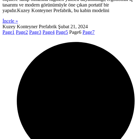
tasarımı ve modern görünümüyle öne çıkan portatif bir
yapıdır.Kuzey Konteyner Prefabrik, bu kabin modelini
İncele »
Kuzey Konteyner Prefabrik
Şubat 21, 2024
Page
1
Page
2
Page
3
Page
4
Page
5
Page
6
Page
7