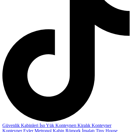
Güvenlik Kabinleri
İso Yük Konteynerı
Kiralık Konteyner
Konteyner Evler
Metropol Kabin
Römork İmalatı
Tiny House