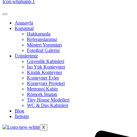
Icon-whatsapp-1
Anasayfa
Kurumsal
Hakkımızda
Referanslarımız
Müşteri Yorumları
Fotoğraf Galerisi
Ürünlerimiz
Güvenlik Kabinleri
İso Yük Konteynerı
Kiralık Konteyner
Konteyner Evler
Konteyner Projeleri
Metropol Kabin
Römork İmalatı
Tiny House Modelleri
WC & Duş Kabinleri
Blog
İletişim
X