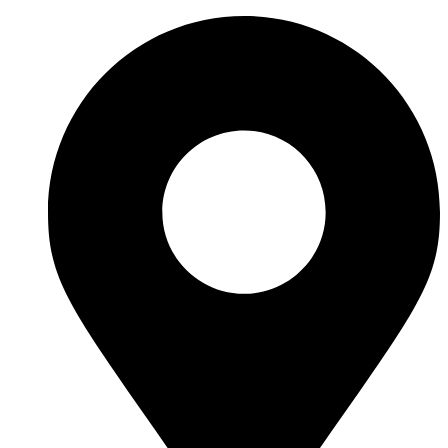
İçeriğe
atla