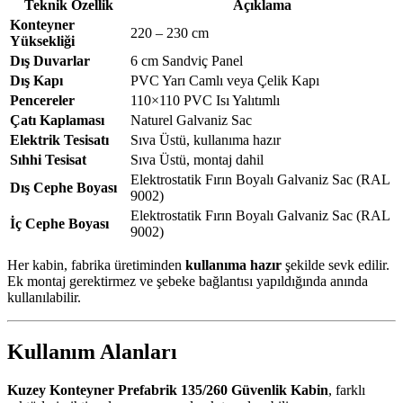
Teknik Özellik
Açıklama
Konteyner
220 – 230 cm
Yüksekliği
Dış Duvarlar
6 cm Sandviç Panel
Dış Kapı
PVC Yarı Camlı veya Çelik Kapı
Pencereler
110×110 PVC Isı Yalıtımlı
Çatı Kaplaması
Naturel Galvaniz Sac
Elektrik Tesisatı
Sıva Üstü, kullanıma hazır
Sıhhi Tesisat
Sıva Üstü, montaj dahil
Elektrostatik Fırın Boyalı Galvaniz Sac (RAL
Dış Cephe Boyası
9002)
Elektrostatik Fırın Boyalı Galvaniz Sac (RAL
İç Cephe Boyası
9002)
Her kabin, fabrika üretiminden
kullanıma hazır
şekilde sevk edilir.
Ek montaj gerektirmez ve şebeke bağlantısı yapıldığında anında
kullanılabilir.
Kullanım Alanları
Kuzey Konteyner Prefabrik 135/260 Güvenlik Kabin
, farklı