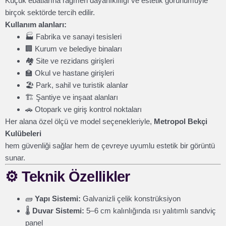
Küçük ebatlarına rağmen dayanıklılığı ve estetik görünümüyle
birçok sektörde tercih edilir.
Kullanım alanları:
🏭 Fabrika ve sanayi tesisleri
🏢 Kurum ve belediye binaları
🏘️ Site ve rezidans girişleri
🏫 Okul ve hastane girişleri
🏖️ Park, sahil ve turistik alanlar
🏗️ Şantiye ve inşaat alanları
🚗 Otopark ve giriş kontrol noktaları
Her alana özel ölçü ve model seçenekleriyle,
Metropol Bekçi
Kulübeleri
hem güvenliği sağlar hem de çevreye uyumlu estetik bir görüntü
sunar.
⚙️
Teknik Özellikler
🧱
Yapı Sistemi:
Galvanizli çelik konstrüksiyon
🌡️
Duvar Sistemi:
5–6 cm kalınlığında ısı yalıtımlı sandviç
panel