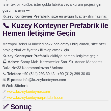
İster tek bir kulübe, ister çoklu fabrika veya kurum projesi için
çözüm arayın —
Kuzey Konteyner Prefabrik
, size en uygun fiyat teklifini hazırlar.
📞
Kuzey Konteyner Prefabrik ile
Hemen İletişime Geçin
Metropol Bekçi Kulübeleri hakkında detaylı bilgi almak, size özel
proje çizimi ve fiyat teklifi talep etmek için
Kuzey Konteyner Prefabrik
ekibiyle hemen iletişime geçin.
🏭
Adres:
Saray Mah. Keresteciler San. Sit. Adnan Menderes
Bulv. No:33 Kahramankazan / Ankara
📞
Telefon:
+90 (544) 293 30 43 | +90 (312) 399 30 60
📧
E-posta:
info@kuzeykonteyner.com
🌐
Web Siteleri:
🔗
www.kuzeykonteyner.com
🔗
www.kuzeykonteynerprefabrik.com
✅
Sonuç