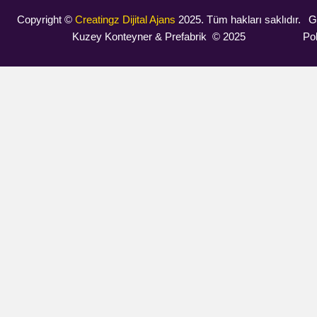
Copyright ©
Creatingz Dijital Ajans
2025. Tüm hakları saklıdır.
Gi
Kuzey Konteyner & Prefabrik © 2025
Pol