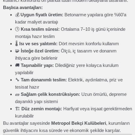
kullanıcı konforunu ön planda tutan modern detaylarla tasarlanır.
Başlıca avantajları:
💰
Uygun fiyatlı üretim:
Betonarme yapılara göre %60’a
kadar maliyet avantajı
🕒
Kısa teslim süresi:
Ortalama 7–10 iş günü içerisinde
montaja hazır teslim
🌡️
Isı ve ses yalıtımlı:
Dört mevsim konforlu kullanım
🧩
İsteğe özel üretim:
Ölçü, iç tasarım ve donanım
ihtiyaca göre belirlenir
🚚
Taşınabilir yapı:
Dilediğiniz yere kolayca kurulum
yapılabilir
🔧
Tam donanımlı teslim:
Elektrik, aydınlatma, priz ve
tesisat hazır
🧱
Sağlam çelik konstrüksiyon:
Uzun ömürlü, depreme
dayanıklı yapı sistemi
🏗️
Düz zemin montajı:
Harfiyat veya inşaat gerektirmeden
kurulabilir
Bu avantajlar sayesinde
Metropol Bekçi Kulübeleri
, kurumların
güvenlik ihtiyacını kısa sürede ve ekonomik şekilde karşılar.