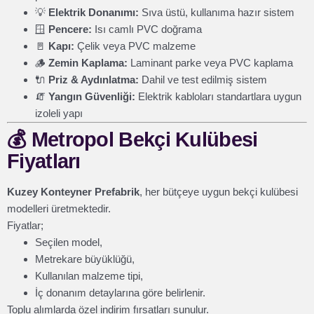
💡
Elektrik Donanımı:
Sıva üstü, kullanıma hazır sistem
🪟
Pencere:
Isı camlı PVC doğrama
🚪
Kapı:
Çelik veya PVC malzeme
🪵
Zemin Kaplama:
Laminant parke veya PVC kaplama
🔌
Priz & Aydınlatma:
Dahil ve test edilmiş sistem
🧯
Yangın Güvenliği:
Elektrik kabloları standartlara uygun
izoleli yapı
💰
Metropol Bekçi Kulübesi
Fiyatları
Kuzey Konteyner Prefabrik
, her bütçeye uygun bekçi kulübesi
modelleri üretmektedir.
Fiyatlar;
Seçilen model,
Metrekare büyüklüğü,
Kullanılan malzeme tipi,
İç donanım detaylarına göre belirlenir.
Toplu alımlarda özel indirim fırsatları sunulur.