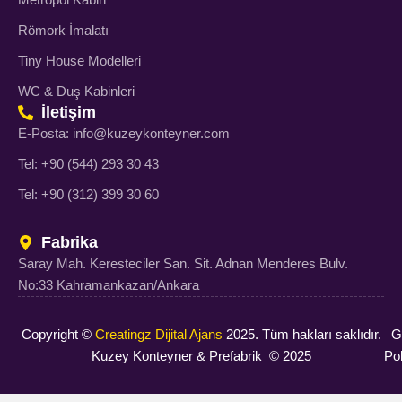
Römork İmalatı
Tiny House Modelleri
WC & Duş Kabinleri
İletişim
E-Posta: info@kuzeykonteyner.com
Tel: +90 (544) 293 30 43
Tel: +90 (312) 399 30 60
Fabrika
Saray Mah. Keresteciler San. Sit. Adnan Menderes Bulv.
No:33 Kahramankazan/Ankara
Copyright ©
Creatingz Dijital Ajans
2025. Tüm hakları saklıdır.
Gi
Kuzey Konteyner & Prefabrik © 2025
Pol