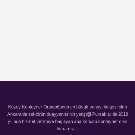
Kuzey Konteyner Ortadoğunun en büyük sanayi bölgesi olan
Ankara’da sektörün duayyenlerinin yetiştiği Pursaklar da 2018
yılında hizmet vermeye başlayan ana konusu konteyner olan
firmamız…