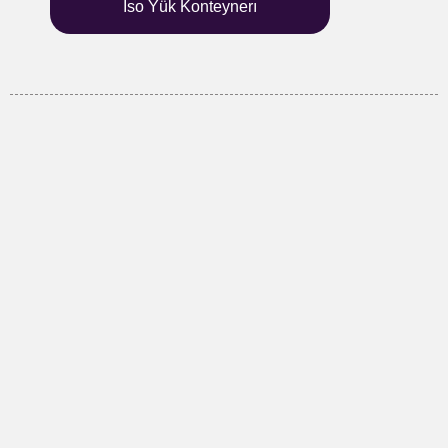
İso Yük Konteynerı