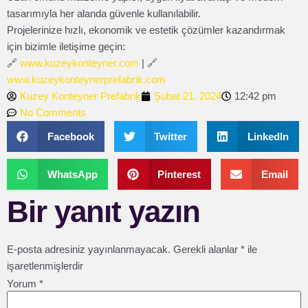
tasarımıyla her alanda güvenle kullanılabilir.
Projelerinize hızlı, ekonomik ve estetik çözümler kazandırmak
için bizimle iletişime geçin:
🔗
www.kuzeykonteyner.com
| 🔗
www.kuzeykonteynerprefabrik.com
Kuzey Konteyner Prefabrik
Şubat 21, 2024
12:42 pm
No Comments
Facebook
Twitter
LinkedIn
WhatsApp
Pinterest
Email
Bir yanıt yazın
E-posta adresiniz yayınlanmayacak.
Gerekli alanlar
*
ile
işaretlenmişlerdir
Yorum
*