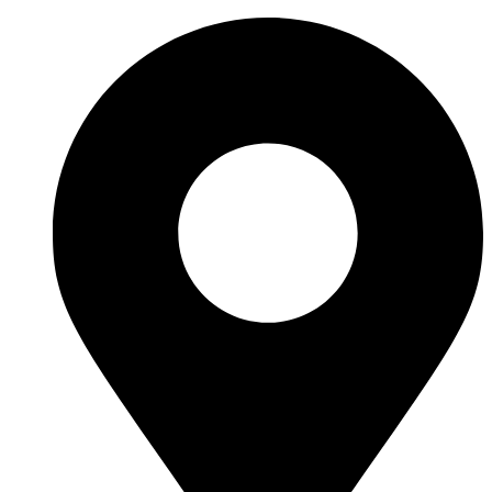
İçeriğe
atla