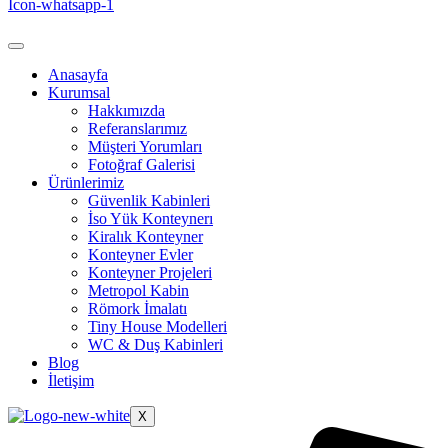
Icon-whatsapp-1
Anasayfa
Kurumsal
Hakkımızda
Referanslarımız
Müşteri Yorumları
Fotoğraf Galerisi
Ürünlerimiz
Güvenlik Kabinleri
İso Yük Konteynerı
Kiralık Konteyner
Konteyner Evler
Konteyner Projeleri
Metropol Kabin
Römork İmalatı
Tiny House Modelleri
WC & Duş Kabinleri
Blog
İletişim
X