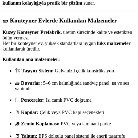
kullanım kolaylığıyla pratik bir çözüm
sunar.
🧱
Konteyner Evlerde Kullanılan Malzemeler
Kuzey Konteyner Prefabrik
, üretim sürecinde kalite ve estetikten
ödün vermez.
Her bir konteyner ev, yüksek standartlara uygun
lüks malzemeler
kullanılarak üretilir.
Kullanılan ana malzemeler:
🏗️
Taşıyıcı Sistem:
Galvanizli çelik konstrüksiyon
🧱
Duvarlar:
5–6 cm kalınlığında sandviç panel, ısı ve ses
yalıtımlı
🪟
Pencereler:
Isı camlı PVC doğrama
🚪
Kapılar:
Çelik veya PVC kapı seçenekleri
🪵
Zemin Kaplaması:
PVC veya laminant parke
🧯
Yalıtım:
EPS dolgulu panel sistemi ile enerji tasarrufu