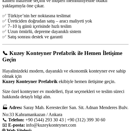
kaliteli malzeme seçimi ve müşteri memnuniyetine odaklı
yaklaşımıyla öne çıkar.
✅ Türkiye’nin her noktasına teslimat
✅ Üreticiden doğrudan satış – aracı maliyeti yok
✅ 7–10 iş günü içerisinde hızlı teslim
✅ Uzun ömürlü, depreme dayanıklı sistem
✅ Satış sonrası destek ve garanti
📞
Kuzey Konteyner Prefabrik ile Hemen İletişime
Geçin
Hayalinizdeki modern, dayanıklı ve ekonomik konteyner eve sahip
olmak için
Kuzey Konteyner Prefabrik
ekibiyle hemen iletişime geçin.
Size özel konteyner ev modelleri, fiyat seçenekleri ve teslim süreci
hakkında detaylı bilgi alın.
🏭
Adres:
Saray Mah. Keresteciler San. Sit. Adnan Menderes Bulv.
No:33 Kahramankazan / Ankara
📞
Telefon:
+90 (544) 293 30 43 | +90 (312) 399 30 60
📧
E-posta:
info@kuzeykonteyner.com
🌐
Web Siteleri: