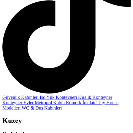
Güvenlik Kabinleri
İso Yük Konteynerı
Kiralık Konteyner
Konteyner Evler
Metropol Kabin
Römork İmalatı
Tiny House
Modelleri
WC & Duş Kabinleri
Kuzey