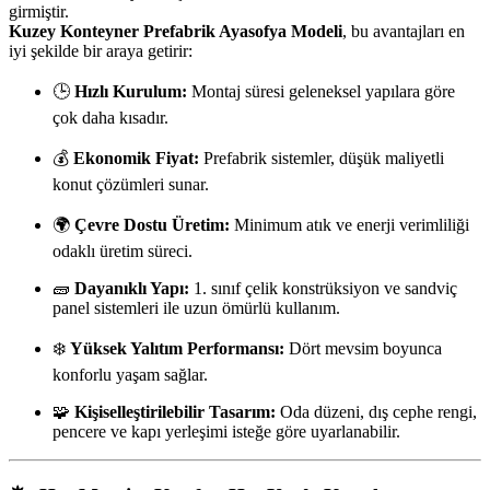
girmiştir.
Kuzey Konteyner Prefabrik Ayasofya Modeli
, bu avantajları en
iyi şekilde bir araya getirir:
🕒
Hızlı Kurulum:
Montaj süresi geleneksel yapılara göre
çok daha kısadır.
💰
Ekonomik Fiyat:
Prefabrik sistemler, düşük maliyetli
konut çözümleri sunar.
🌍
Çevre Dostu Üretim:
Minimum atık ve enerji verimliliği
odaklı üretim süreci.
🧱
Dayanıklı Yapı:
1. sınıf çelik konstrüksiyon ve sandviç
panel sistemleri ile uzun ömürlü kullanım.
❄️
Yüksek Yalıtım Performansı:
Dört mevsim boyunca
konforlu yaşam sağlar.
🧩
Kişiselleştirilebilir Tasarım:
Oda düzeni, dış cephe rengi,
pencere ve kapı yerleşimi isteğe göre uyarlanabilir.