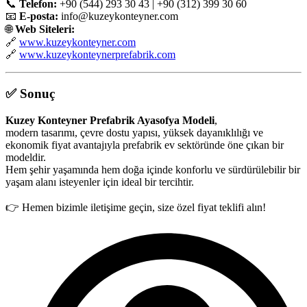
📞
Telefon:
+90 (544) 293 30 43 | +90 (312) 399 30 60
📧
E-posta:
info@kuzeykonteyner.com
🌐
Web Siteleri:
🔗
www.kuzeykonteyner.com
🔗
www.kuzeykonteynerprefabrik.com
✅
Sonuç
Kuzey Konteyner Prefabrik Ayasofya Modeli
,
modern tasarımı, çevre dostu yapısı, yüksek dayanıklılığı ve
ekonomik fiyat avantajıyla prefabrik ev sektöründe öne çıkan bir
modeldir.
Hem şehir yaşamında hem doğa içinde konforlu ve sürdürülebilir bir
yaşam alanı isteyenler için ideal bir tercihtir.
👉 Hemen bizimle iletişime geçin, size özel fiyat teklifi alın!