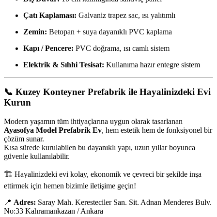
Çatı Kaplaması:
Galvaniz trapez sac, ısı yalıtımlı
Zemin:
Betopan + suya dayanıklı PVC kaplama
Kapı / Pencere:
PVC doğrama, ısı camlı sistem
Elektrik & Sıhhi Tesisat:
Kullanıma hazır entegre sistem
📞
Kuzey Konteyner Prefabrik ile Hayalinizdeki Evi
Kurun
Modern yaşamın tüm ihtiyaçlarına uygun olarak tasarlanan
Ayasofya Model Prefabrik Ev
, hem estetik hem de fonksiyonel bir
çözüm sunar.
Kısa sürede kurulabilen bu dayanıklı yapı, uzun yıllar boyunca
güvenle kullanılabilir.
🏗️ Hayalinizdeki evi kolay, ekonomik ve çevreci bir şekilde inşa
ettirmek için hemen bizimle iletişime geçin!
📍
Adres:
Saray Mah. Keresteciler San. Sit. Adnan Menderes Bulv.
No:33 Kahramankazan / Ankara