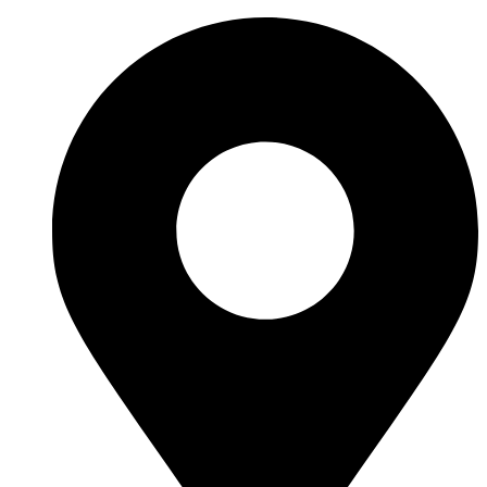
İçeriğe
atla