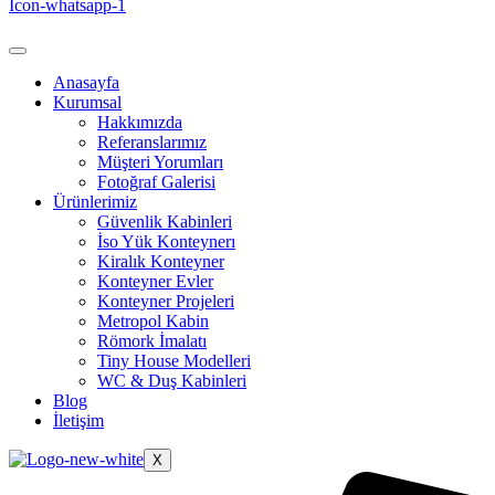
Icon-whatsapp-1
Anasayfa
Kurumsal
Hakkımızda
Referanslarımız
Müşteri Yorumları
Fotoğraf Galerisi
Ürünlerimiz
Güvenlik Kabinleri
İso Yük Konteynerı
Kiralık Konteyner
Konteyner Evler
Konteyner Projeleri
Metropol Kabin
Römork İmalatı
Tiny House Modelleri
WC & Duş Kabinleri
Blog
İletişim
X