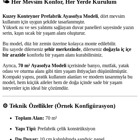
🌤️
Her Mevsim Konfor, Her Yerde Kurulum
Kuzey Konteyner Prefabrik Ayasofya Modeli
, dört mevsim
kullanım için uygun şekilde tasarlanmıştır.
Yüksek ısı ve ses yalıtımı sağlayan duvar panelleri sayesinde yazın
serin, kışın sıcak bir yaşam alanı oluşturur.
Bu model, düz bir zemin üzerine kolayca monte edilebilir.
Bu sayede dilerseniz
şehir merkezinde
, dilerseniz
doğayla iç içe
bir arazide
konforlu bir yaşam alanı kurabilirsiniz.
Ayrıca,
70 m² Ayasofya Modeli
içerisinde banyo, mutfak, yatak
odası ve oturma alanı gibi tüm yaşam ihtiyaçları düşünülmüştür.
Kompakt yapısı, pratik kullanım alanları ve modern tasarımıyla bu
model, hem küçük aileler hem de doğa içinde sade bir yaşam
isteyenler için ideal bir çözümdür.
⚙️
Teknik Özellikler (Örnek Konfigürasyon)
Toplam Alan:
70 m²
Yapı Tipi:
Prefabrik çelik konstrüksiyon
Dış Duvar:
10 cm kalınlığında sandviç panel