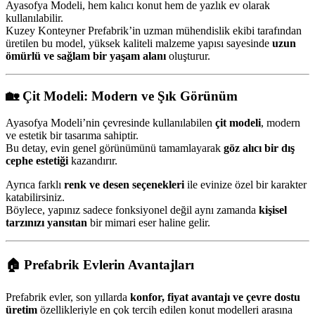
Ayasofya Modeli, hem kalıcı konut hem de yazlık ev olarak
kullanılabilir.
Kuzey Konteyner Prefabrik’in uzman mühendislik ekibi tarafından
üretilen bu model, yüksek kaliteli malzeme yapısı sayesinde
uzun
ömürlü ve sağlam bir yaşam alanı
oluşturur.
🏡
Çit Modeli: Modern ve Şık Görünüm
Ayasofya Modeli’nin çevresinde kullanılabilen
çit modeli
, modern
ve estetik bir tasarıma sahiptir.
Bu detay, evin genel görünümünü tamamlayarak
göz alıcı bir dış
cephe estetiği
kazandırır.
Ayrıca farklı
renk ve desen seçenekleri
ile evinize özel bir karakter
katabilirsiniz.
Böylece, yapınız sadece fonksiyonel değil aynı zamanda
kişisel
tarzınızı yansıtan
bir mimari eser haline gelir.
🏠
Prefabrik Evlerin Avantajları
Prefabrik evler, son yıllarda
konfor, fiyat avantajı ve çevre dostu
üretim
özellikleriyle en çok tercih edilen konut modelleri arasına