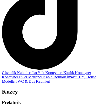
Güvenlik Kabinleri
İso Yük Konteynerı
Kiralık Konteyner
Konteyner Evler
Metropol Kabin
Römork İmalatı
Tiny House
Modelleri
WC & Duş Kabinleri
Kuzey
Prefabrik