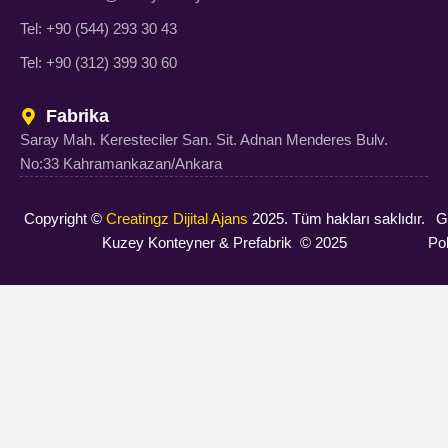
Tel: +90 (544) 293 30 43
Tel: +90 (312) 399 30 60
Fabrika
Saray Mah. Keresteciler San. Sit. Adnan Menderes Bulv.
No:33 Kahramankazan/Ankara
Copyright ©
Creatingz Dijital Ajans
2025. Tüm hakları saklıdır.
Gi
Kuzey Konteyner & Prefabrik © 2025
Pol