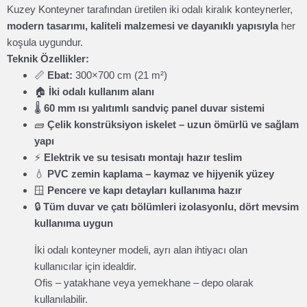
Kuzey Konteyner tarafından üretilen iki odalı kiralık konteynerler,
modern tasarımı, kaliteli malzemesi ve dayanıklı yapısıyla
her
koşula uygundur.
Teknik Özellikler:
📏
Ebat:
300×700 cm (21 m²)
🏠
İki odalı kullanım alanı
🌡️
60 mm ısı yalıtımlı sandviç panel duvar sistemi
🧱
Çelik konstrüksiyon iskelet – uzun ömürlü ve sağlam
yapı
⚡
Elektrik ve su tesisatı montajı hazır teslim
💧
PVC zemin kaplama – kaymaz ve hijyenik yüzey
🪟
Pencere ve kapı detayları kullanıma hazır
🔒
Tüm duvar ve çatı bölümleri izolasyonlu, dört mevsim
kullanıma uygun
İki odalı konteyner modeli, ayrı alan ihtiyacı olan
kullanıcılar için idealdir.
Ofis – yatakhane veya yemekhane – depo olarak
kullanılabilir.