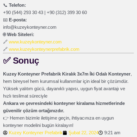
📞
Telefon:
+90 (544) 293 30 43 | +90 (312) 399 30 60
📧
E-posta:
info@kuzeykonteyner.com
🌐
Web Siteleri:
🔗
www.kuzeykonteyner.com
🔗
www.kuzeykonteynerprefabrik.com
✅
Sonuç
Kuzey Konteyner Prefabrik Kiralık 3x7m İki Odalı Konteyner
,
hem bireysel hem kurumsal kullanımlar için ideal bir çözümdür.
Yüksek yalıtım gücü, dayanıklı yapısı, uygun fiyat avantajı ve
hızlı teslimat süreciyle
Ankara ve çevresindeki konteyner kiralama hizmetlerinde
güvenilir çözüm ortağınızdır.
👉 Hemen bizimle iletişime geçin, ihtiyacınıza en uygun
konteyner modelini bugün kiralayın!
Kuzey Konteyner Prefabrik
Şubat 22, 2024
9:21 am