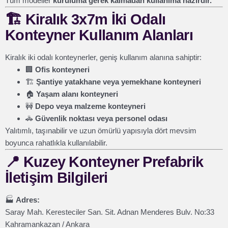
Tüm modeller
kuruluma gerek kalmadan kullanıma hazırdır.
🏗️
Kiralık 3x7m İki Odalı
Konteyner Kullanım Alanları
Kiralık iki odalı konteynerler, geniş kullanım alanına sahiptir:
🏢
Ofis konteyneri
🏗️
Şantiye yatakhane veya yemekhane konteyneri
🏠
Yaşam alanı konteyneri
🚧
Depo veya malzeme konteyneri
🚓
Güvenlik noktası veya personel odası
Yalıtımlı, taşınabilir ve uzun ömürlü yapısıyla dört mevsim
boyunca rahatlıkla kullanılabilir.
📍
Kuzey Konteyner Prefabrik
İletişim Bilgileri
🏭
Adres:
Saray Mah. Keresteciler San. Sit. Adnan Menderes Bulv. No:33
Kahramankazan / Ankara