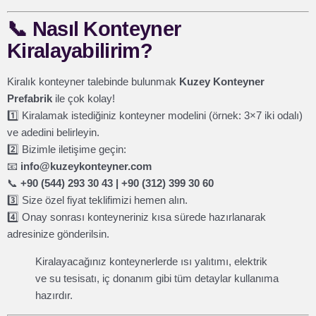
📞
Nasıl Konteyner
Kiralayabilirim?
Kiralık konteyner talebinde bulunmak
Kuzey Konteyner
Prefabrik
ile çok kolay!
1️⃣ Kiralamak istediğiniz konteyner modelini (örnek: 3×7 iki odalı)
ve adedini belirleyin.
2️⃣ Bizimle iletişime geçin:
📧
info@kuzeykonteyner.com
📞
+90 (544) 293 30 43 | +90 (312) 399 30 60
3️⃣ Size özel fiyat teklifimizi hemen alın.
4️⃣ Onay sonrası konteyneriniz kısa sürede hazırlanarak
adresinize gönderilsin.
Kiralayacağınız konteynerlerde ısı yalıtımı, elektrik
ve su tesisatı, iç donanım gibi tüm detaylar kullanıma
hazırdır.