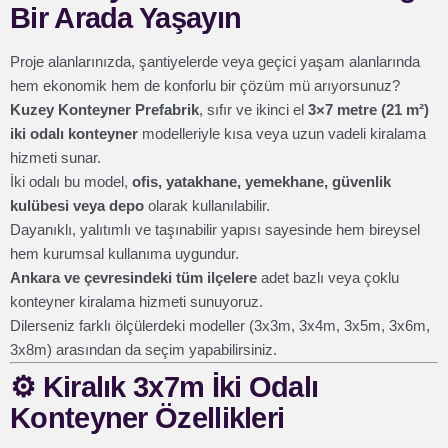
Bir Arada Yaşayın
Proje alanlarınızda, şantiyelerde veya geçici yaşam alanlarında
hem ekonomik hem de konforlu bir çözüm mü arıyorsunuz?
Kuzey Konteyner Prefabrik
, sıfır ve ikinci el
3×7 metre (21 m²)
iki odalı konteyner
modelleriyle kısa veya uzun vadeli kiralama
hizmeti sunar.
İki odalı bu model,
ofis, yatakhane, yemekhane, güvenlik
kulübesi veya depo
olarak kullanılabilir.
Dayanıklı, yalıtımlı ve taşınabilir yapısı sayesinde hem bireysel
hem kurumsal kullanıma uygundur.
Ankara ve çevresindeki tüm ilçelere
adet bazlı veya çoklu
konteyner kiralama hizmeti sunuyoruz.
Dilerseniz farklı ölçülerdeki modeller (3x3m, 3x4m, 3x5m, 3x6m,
3x8m) arasından da seçim yapabilirsiniz.
⚙️
Kiralık 3x7m İki Odalı
Konteyner Özellikleri