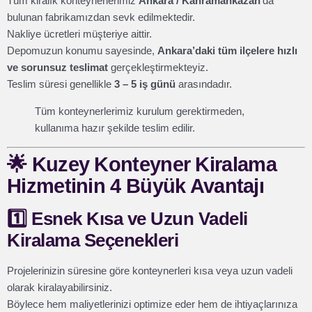
Tüm kiralık konteynerlerimiz
Ankara / Kahramankazan
’da
bulunan fabrikamızdan sevk edilmektedir.
Nakliye ücretleri müşteriye aittir.
Depomuzun konumu sayesinde,
Ankara’daki tüm ilçelere hızlı
ve sorunsuz teslimat
gerçekleştirmekteyiz.
Teslim süresi genellikle
3 – 5 iş günü
arasındadır.
Tüm konteynerlerimiz kurulum gerektirmeden,
kullanıma hazır şekilde teslim edilir.
🌟
Kuzey Konteyner Kiralama
Hizmetinin 4 Büyük Avantajı
1️⃣ Esnek Kısa ve Uzun Vadeli
Kiralama Seçenekleri
Projelerinizin süresine göre konteynerleri kısa veya uzun vadeli
olarak kiralayabilirsiniz.
Böylece hem maliyetlerinizi optimize eder hem de ihtiyaçlarınıza