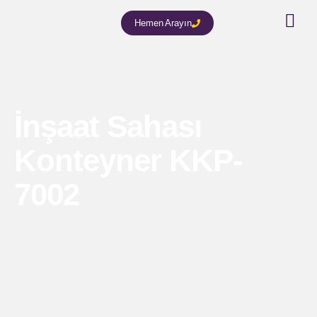
Hemen Arayın
İnşaat Sahası
Konteyner KKP-
7002