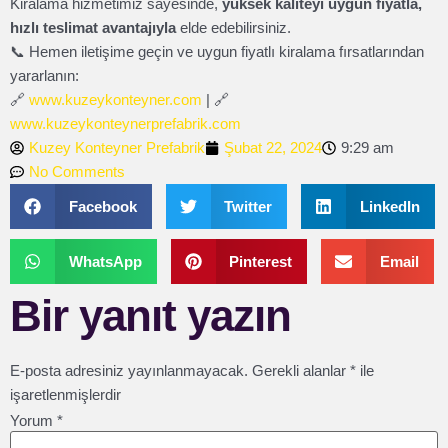
Kiralama hizmetimiz sayesinde,
yüksek kaliteyi uygun fiyatla,
hızlı teslimat avantajıyla
elde edebilirsiniz.
📞 Hemen iletişime geçin ve uygun fiyatlı kiralama fırsatlarından
yararlanın:
🔗
www.kuzeykonteyner.com
| 🔗
www.kuzeykonteynerprefabrik.com
Kuzey Konteyner Prefabrik
Şubat 22, 2024
9:29 am
No Comments
Facebook
Twitter
LinkedIn
WhatsApp
Pinterest
Email
Bir yanıt yazın
E-posta adresiniz yayınlanmayacak.
Gerekli alanlar
*
ile
işaretlenmişlerdir
Yorum
*