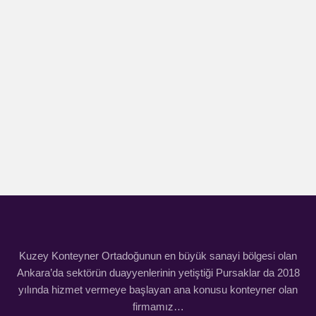
Kuzey Konteyner Ortadoğunun en büyük sanayi bölgesi olan
Ankara’da sektörün duayyenlerinin yetiştiği Pursaklar da 2018
yılında hizmet vermeye başlayan ana konusu konteyner olan
firmamız…