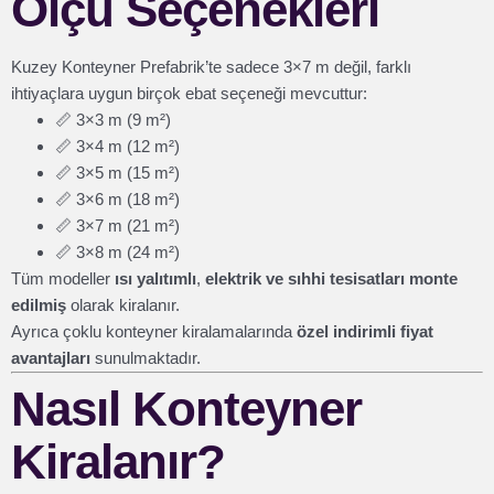
Ölçü Seçenekleri
Kuzey Konteyner Prefabrik’te sadece 3×7 m değil, farklı
ihtiyaçlara uygun birçok ebat seçeneği mevcuttur:
📏 3×3 m (9 m²)
📏 3×4 m (12 m²)
📏 3×5 m (15 m²)
📏 3×6 m (18 m²)
📏 3×7 m (21 m²)
📏 3×8 m (24 m²)
Tüm modeller
ısı yalıtımlı
,
elektrik ve sıhhi tesisatları monte
edilmiş
olarak kiralanır.
Ayrıca çoklu konteyner kiralamalarında
özel indirimli fiyat
avantajları
sunulmaktadır.
Nasıl Konteyner
Kiralanır?