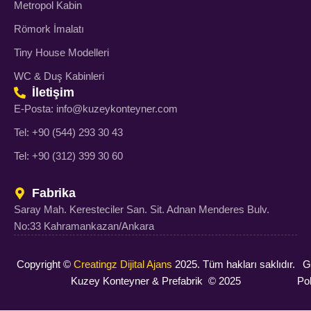
Metropol Kabin
Römork İmalatı
Tiny House Modelleri
WC & Duş Kabinleri
İletişim
E-Posta: info@kuzeykonteyner.com
Tel: +90 (544) 293 30 43
Tel: +90 (312) 399 30 60
Fabrika
Saray Mah. Keresteciler San. Sit. Adnan Menderes Bulv.
No:33 Kahramankazan/Ankara
Copyright ©
Creatingz Dijital Ajans
2025. Tüm hakları saklıdır.
Gi
Kuzey Konteyner & Prefabrik © 2025
Pol