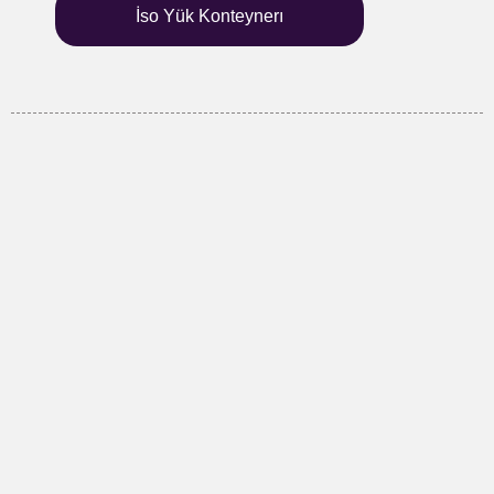
İso Yük Konteynerı