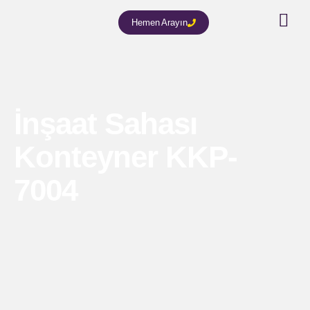
Hemen Arayın
İnşaat Sahası
Konteyner KKP-
7004