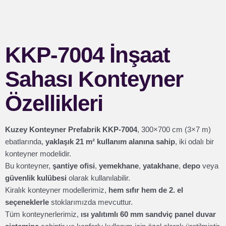
KKP-7004 İnşaat
Sahası Konteyner
Özellikleri
Kuzey Konteyner Prefabrik KKP-7004
, 300×700 cm (3×7 m)
ebatlarında,
yaklaşık 21 m² kullanım alanına sahip
, iki odalı bir
konteyner modelidir.
Bu konteyner,
şantiye ofisi
,
yemekhane
,
yatakhane
,
depo
veya
güvenlik kulübesi
olarak kullanılabilir.
Kiralık konteyner modellerimiz,
hem sıfır hem de 2. el
seçeneklerle
stoklarımızda mevcuttur.
Tüm konteynerlerimiz,
ısı yalıtımlı 60 mm sandviç panel duvar